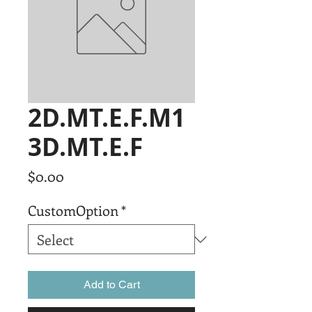
2D.MT.E.F.M1
3D.MT.E.F
Price
$0.00
CustomOption
*
Add to Cart