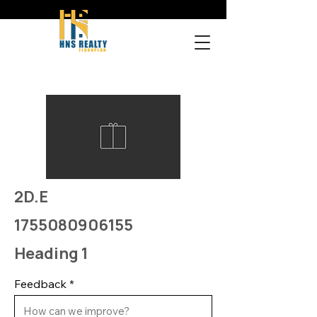
2D.E
1755080906155
Heading 1
Feedback