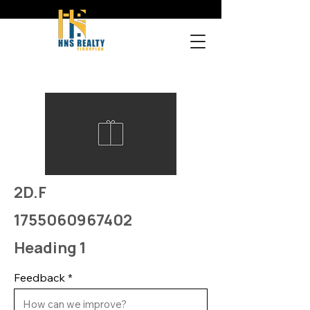
2D.F
1755060967402
Heading 1
Feedback