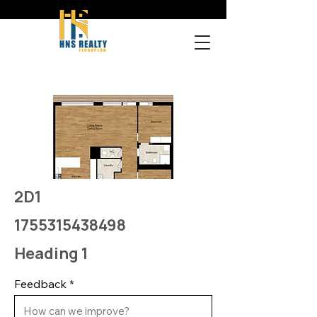
2D1
1755315438498
Heading 1
Feedback