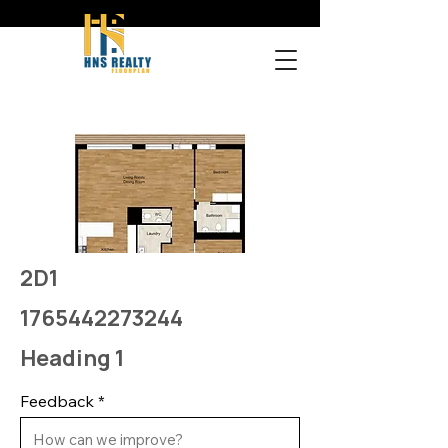
2D1
1765442273244
Heading 1
Feedback