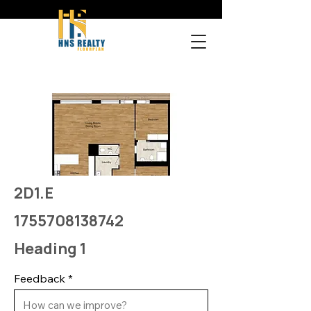
2D1.E
1755708138742
Heading 1
Feedback