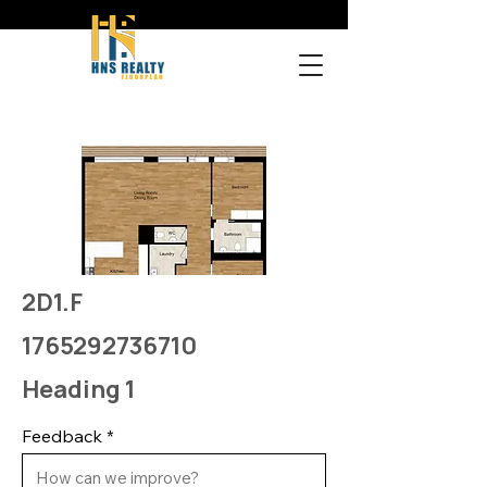
2D1.F
1765292736710
Heading 1
Feedback