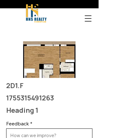
2D1.F
1755315491263
Heading 1
Feedback