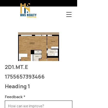
2D1.MT.E
1755657393466
Heading 1
Feedback