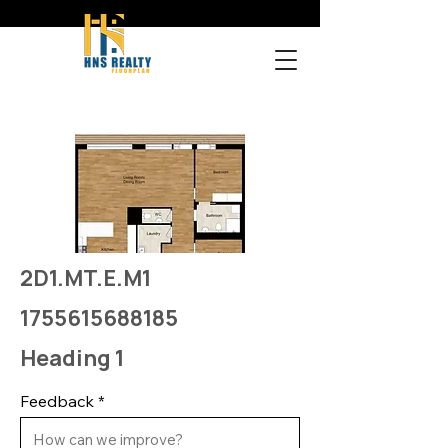
2D1.MT.E.M1
1755615688185
Heading 1
Feedback